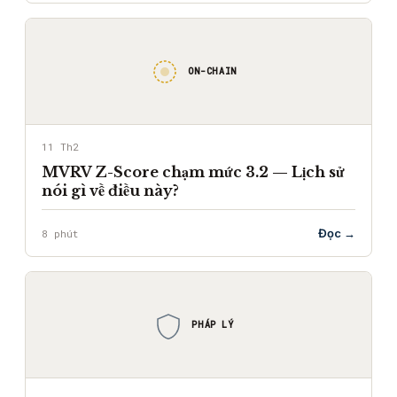
ON-CHAIN
11 Th2
MVRV Z-Score chạm mức 3.2 — Lịch sử
nói gì về điều này?
Đọc →
8 phút
PHÁP LÝ