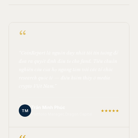
“
“CoinReport là nguồn duy nhất tôi tin tưởng để
đưa ra quyết định đầu tư cho fund. Tiêu chuẩn
nghiên cứu của họ ngang tầm với các tổ chức
research quốc tế — điều hiếm thấy ở media
crypto Việt Nam.”
Trần Minh Phúc
TM
★★★★★
Portfolio Manager, Dragon Capital