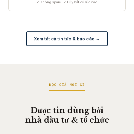
✓ Không spam · ✓ Hủy bất cứ lúc nào
Xem tất cả tin tức & báo cáo →
ĐỘC GIẢ NÓI GÌ
Được tin dùng bởi
nhà đầu tư & tổ chức