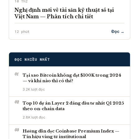
10 Th2
Nghị định mới về tài sản kỹ thuật số tại
Việt Nam — Phân tích chi tiết
Đọc →
12 phút
ĐỌC NHIỀU NHẤT
01
Tại sao Bitcoin không đạt $100K trong 2024
— và khi nào thì có thể?
3.2K lượt đọc
02
Top 10 dự án Layer 2 đáng đầu tư nhất Q1 2025
theo on-chain data
2.8K lượt đọc
03
Hướng dẫn đọc Coinbase Premium Index —
Tín hiệu vàng từ institutional