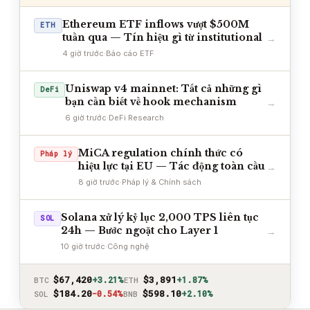
Ethereum ETF inflows vượt $500M
ETH
tuần qua — Tín hiệu gì từ institutional
→
4 giờ trước
·
Báo cáo ETF
Uniswap v4 mainnet: Tất cả những gì
DeFi
bạn cần biết về hook mechanism
→
6 giờ trước
·
DeFi Research
MiCA regulation chính thức có
Pháp lý
hiệu lực tại EU — Tác động toàn cầu
→
8 giờ trước
·
Pháp lý & Chính sách
Solana xử lý kỷ lục 2,000 TPS liên tục
SOL
24h — Bước ngoặt cho Layer 1
→
10 giờ trước
·
Công nghệ
$67,420
$3,891
+3.21%
+1.87%
BTC
ETH
$184.20
$598.10
−0.54%
+2.10%
SOL
BNB