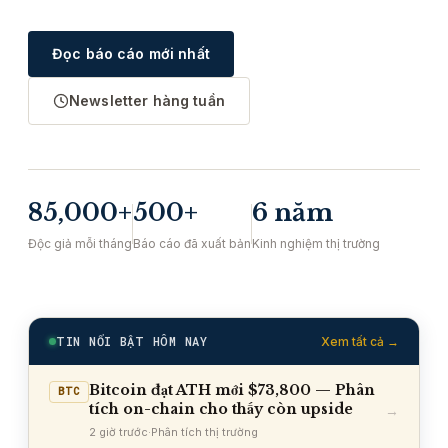
Đọc báo cáo mới nhất
Newsletter hàng tuần
85,000+
500+
6 năm
Độc giả mỗi tháng
Báo cáo đã xuất bản
Kinh nghiệm thị trường
TIN NỔI BẬT HÔM NAY
Xem tất cả →
Bitcoin đạt ATH mới $73,800 — Phân
BTC
tích on-chain cho thấy còn upside
→
2 giờ trước
·
Phân tích thị trường