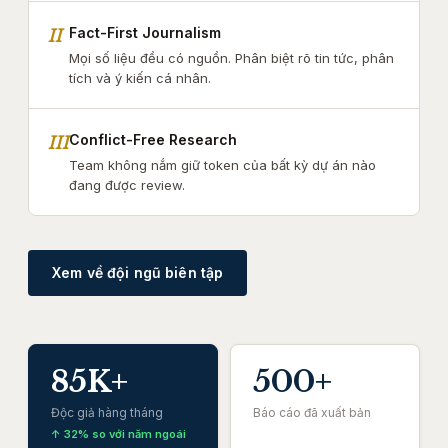
Fact-First Journalism
II
Mọi số liệu đều có nguồn. Phân biệt rõ tin tức, phân
tích và ý kiến cá nhân.
Conflict-Free Research
III
Team không nắm giữ token của bất kỳ dự án nào
đang được review.
Xem về đội ngũ biên tập
85K+
500+
Độc giả hàng tháng
Báo cáo đã xuất bản
↑ 32% so với năm ngoái