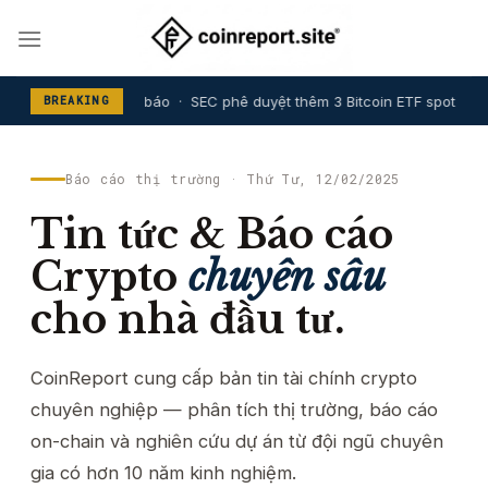
Skip
to
content
2% ngay sau thông báo · SEC phê duyệt thêm 3 Bitcoin ETF spot mới ·
BREAKING
Báo cáo thị trường · Thứ Tư, 12/02/2025
Tin tức & Báo cáo
Crypto
chuyên sâu
cho nhà đầu tư.
CoinReport cung cấp bản tin tài chính crypto
chuyên nghiệp — phân tích thị trường, báo cáo
on-chain và nghiên cứu dự án từ đội ngũ chuyên
gia có hơn 10 năm kinh nghiệm.